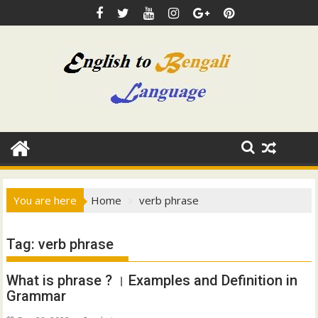
Skip
to
content
You are here
Home
verb phrase
Tag:
verb phrase
What is phrase ? । Examples and Definition in
Grammar