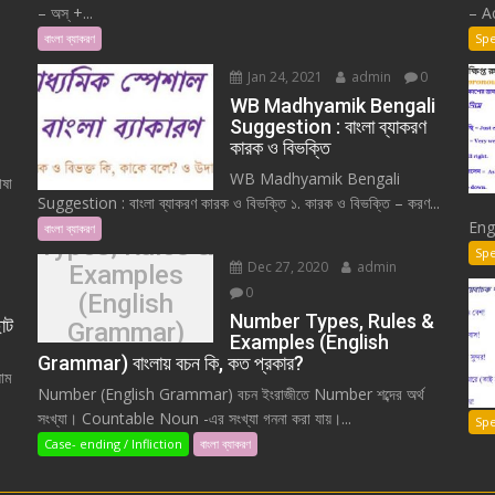
– অস্ +...
– A
বাংলা ব্যাকরণ
Spe
Jan 24, 2021
admin
0
WB Madhyamik Bengali
Suggestion : বাংলা ব্যাকরণ
কারক ও বিভক্তি
WB Madhyamik Bengali
ষা
Suggestion : বাংলা ব্যাকরণ কারক ও বিভক্তি ১. কারক ও বিভক্তি – করণ...
Number
Eng
বাংলা ব্যাকরণ
Types, Rules &
Spe
Dec 27, 2020
admin
Examples
0
(English
Number Types, Rules &
ছোট
Grammar)
Examples (English
বাংলায় বচন কি, কত
Grammar) বাংলায় বচন কি, কত প্রকার?
াম
প্রকার?
Number (English Grammar) বচন ইংরাজীতে Number শব্দের অর্থ
সংখ্যা। Countable Noun -এর সংখ্যা গননা করা যায়।...
Spe
Case- ending / Infliction
বাংলা ব্যাকরণ