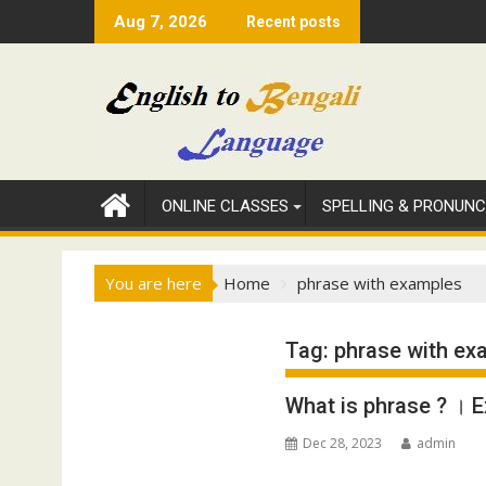
Skip
Aug 7, 2026
Recent posts
to
content
ONLINE CLASSES
SPELLING & PRONUNC
You are here
Home
phrase with examples
Tag:
phrase with ex
What is phrase ? । 
Dec 28, 2023
admin