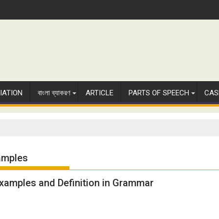
IATION
বাংলা ব্যাকরণ
ARTICLE
PARTS OF SPEECH
CAS
amples
Examples and Definition in Grammar