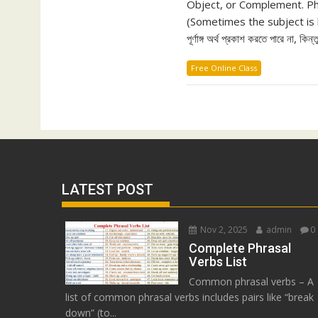
Object, or Complement. Phr
(Sometimes the subject is hidd
পূর্ণাঙ্গ অর্থ প্রকাশ করতে পারে না, ক
Free Online Class
LATEST POST
Nov 2, 2025
admin
0
Complete Phrasal
Verbs List
Common phrasal verbs – A
list of common phrasal verbs includes pairs like “break
down” (to...