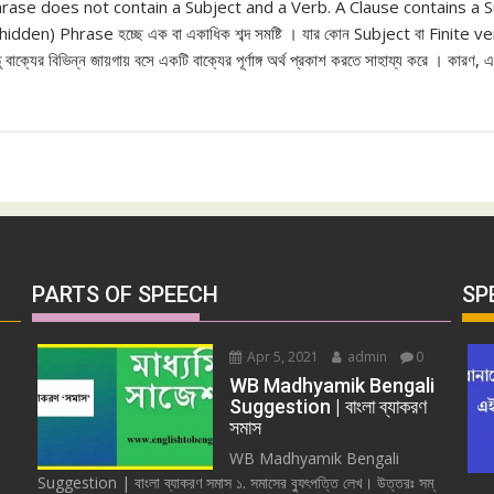
ase does not contain a Subject and a Verb. A Clause contains a S
en) Phrase হচ্ছে এক বা একাধিক শব্দ সমষ্টি । যার কোন Subject বা Finite ve
িন্তু বাক্যের বিভিন্ন জায়গায় বসে একটি বাক্যের পূর্ণাঙ্গ অর্থ প্রকাশ করতে সাহায্য করে । কারণ
PARTS OF SPEECH
SP
Apr 5, 2021
admin
0
WB Madhyamik Bengali
Suggestion | বাংলা ব্যাকরণ
সমাস
WB Madhyamik Bengali
Suggestion | বাংলা ব্যাকরণ সমাস ১. সমাসের ব্যুৎপত্তি লেখ। উত্তরঃ সম্