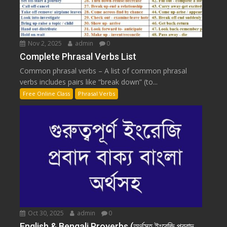
Nov 2, 2025
admin
0
Complete Phrasal Verbs List
Common phrasal verbs – A list of common phrasal
verbs includes pairs like “break down” (to...
Free Online Class
Phrasal Verbs
Oct 30, 2025
admin
0
English & Bengali Proverbs (অর্থসহ ইংরেজি প্রবাদ