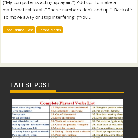
(“My computer is acting up again.”) Add up: To make a
mathematical total. (“These numbers don’t add up.”) Back off:
To move away or stop interfering. (“You…
Free Online Class
Phrasal Verbs
LATEST POST