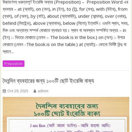
উচ্চারণসহ গুরুত্বপূর্ণ ইংরেজি অব্যয় (Preposition) – Preposition Word এর
ব্যবহার – at (অ্যাট), on (অন), in (ইন), to (টু), for (ফর), with (উইথ), from
(ফ্রম), of (অফ), by (বাই), about (অ্যাবাউট), under (আন্ডার), over (ওভার),
behind (বিহাইন্ড), above (অ্যাবাভ), below (বিলো) ইত্যাদি। এগুলি স্থান, সময়,
দিক এবং অন্যান্য সম্পর্ক বোঝাতে ব্যবহৃত হয়। স্থান বা অবস্থান সম্পর্কিত অব্যয় – in
(ইন) :- ভিতরে বোঝাতে (যেমন – The book is in the box.) on (অন) :- উপরে
বোঝাতে (যেমন -The book is on the table.) at (অ্যাট):- কোনো নির্দিষ্ট বিন্দু বা
স্থানে…
Preposition
দৈনন্দিন ব্যবহারের জন্য ১০০টি ছোট ইংরেজি বাক্য
Oct 29, 2025
admin