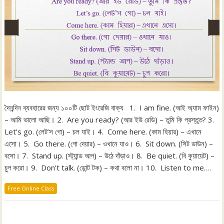
দৈনন্দিন ব্যবহারের জন্য ১০০টি ছোট ইংরেজি বাক্য 1. I am fine. (আই অ্যাম ফাইন)
– আমি ভালো আছি। 2. Are you ready? (আর ইউ রেডি) – তুমি কি প্রস্তুত? 3.
Let’s go. (লেট’স গো) – চল যাই। 4. Come here. (কাম হিয়ার) – এখানে
এসো। 5. Go there. (গো দেয়ার) – ওখানে যাও। 6. Sit down. (সিট ডাউন) –
বসো। 7. Stand up. (স্ট্যান্ড আপ) – উঠে দাঁড়াও। 8. Be quiet. (বি কুয়ায়েট) –
চুপ করো। 9. Don’t talk. (ডোন্ট টক) – কথা বলো না। 10. Listen to me.…
Free Online Class