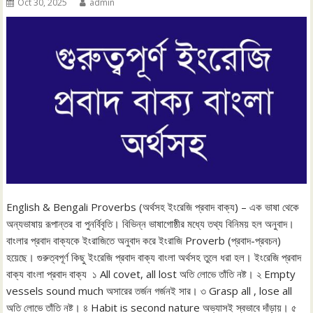
Oct 30, 2025
admin
English & Bengali Proverbs (অর্থসহ ইংরেজি প্রবাদ বাক্য) – এক ভাষা থেকে
অন্যভাষায় রূপান্তর বা পুনর্বিবৃতি। বিভিন্ন ভাষাগোষ্ঠীর মধ্যে তথ্য বিনিময় হল অনুবাদ।
বাংলার প্রবাদ বাক্যকে ইংরাজিতে অনুবাদ করে ইংরাজি Proverb (প্রবাদ-প্রবচন)
হয়েছে। গুরুত্বপূর্ণ কিছু ইংরেজি প্রবাদ বাক্য বাংলা অর্থসহ তুলে ধরা হল। ইংরেজি প্রবাদ
বাক্য বাংলা প্রবাদ বাক্য ১ All covet, all lost অতি লোভে তাঁতি নষ্ট। ২ Empty
vessels sound much অসারের তর্জন গর্জনই সার। ৩ Grasp all , lose all
অতি লোভে তাঁতি নষ্ট। ৪ Habit is second nature অভ্যাসই স্বভাবে দাঁড়ায়। ৫